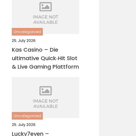
Uncategorized
25. July 2026
Kas Casino – Die
ultimative Quick‑Hit Slot
& Live Gaming Plattform
Uncategorized
25. July 2026
Lucky7even –