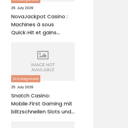
26. July 2026
NovaJackpot Casino :
Machines à sous
Quick‑Hit et gains
rapides pour le joueur
moderne
Uncategorized
25. July 2026
Snatch Casino:
Mobile‑First Gaming mit
blitzschnellen Slots und
Live-Action