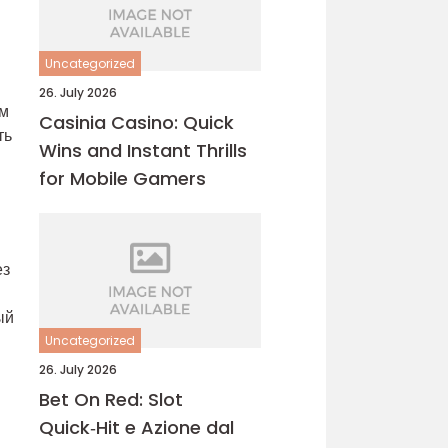
Uncategorized
26. July 2026
ом
Casinia Casino: Quick
ть
Wins and Instant Thrills
for Mobile Gamers
ез
ый
Uncategorized
26. July 2026
Bet On Red: Slot
Quick‑Hit e Azione dal