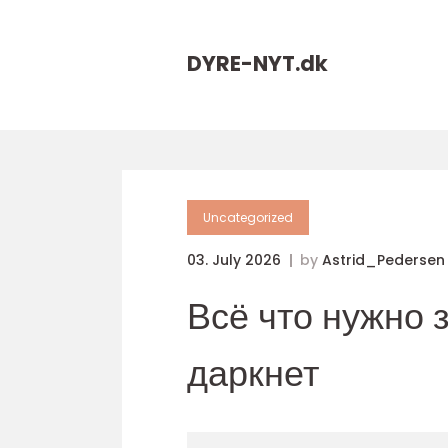
DYRE-NYT.
dk
Uncategorized
03. July 2026
by
Astrid_Pedersen
Всё что нужно з
даркнет