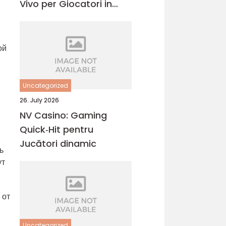
Vivo per Giocatori in
Fretta
ой
Uncategorized
26. July 2026
NV Casino: Gaming
Quick‑Hit pentru
Jucători dinamic
ь
ут
 от
Uncategorized