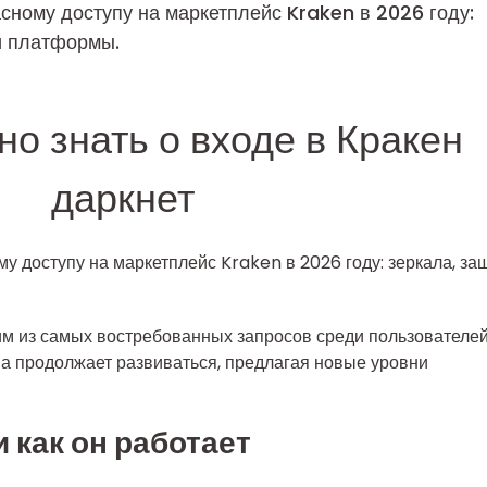
сному доступу на маркетплейс Kraken в 2026 году:
и платформы.
но знать о входе в Кракен
даркнет
у доступу на маркетплейс Kraken в 2026 году: зеркала, за
ним из самых востребованных запросов среди пользователе
ма продолжает развиваться, предлагая новые уровни
 как он работает