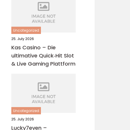
Uncategorized
25. July 2026
Kas Casino – Die
ultimative Quick‑Hit Slot
& Live Gaming Plattform
Uncategorized
25. July 2026
Lucky7even –