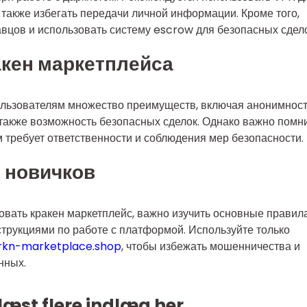
также избегать передачи личной информации. Кроме того,
вцов и использовать систему escrow для безопасных сдело
кен маркетплейса
ользователям множество преимуществ, включая анонимност
 также возможность безопасных сделок. Однако важно помни
 требует ответственности и соблюдения мер безопасности.
 новичков
овать кракен маркетплейс, важно изучить основные правил
струкциями по работе с платформой. Используйте только
rkn-marketplace.shop
, чтобы избежать мошенничества и
нных.
læst flere indlæg her