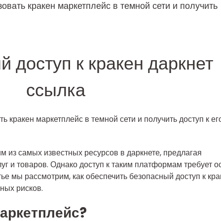
зовать кракен маркетплейс в темной сети и получить
 доступ к кракен даркнет
ссылка
ть кракен маркетплейс в темной сети и получить доступ к ег
м из самых известных ресурсов в даркнете, предлагая
уг и товаров. Однако доступ к таким платформам требует о
тье мы рассмотрим, как обеспечить безопасный доступ к кра
ных рисков.
маркетплейс?