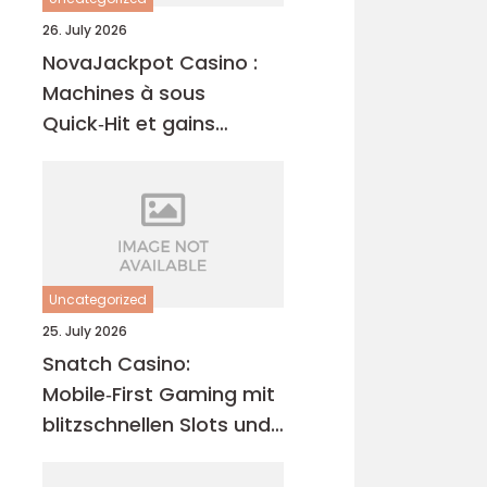
26. July 2026
NovaJackpot Casino :
Machines à sous
Quick‑Hit et gains
rapides pour le joueur
moderne
Uncategorized
25. July 2026
Snatch Casino:
Mobile‑First Gaming mit
blitzschnellen Slots und
Live-Action