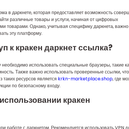
рма в даркнете, которая предоставляет возможность совер
айти различные товары и услуги, начиная от цифровых
ми товарами. Однако, учитывая специфику даркнета, важно
вать эту платформу.
уп к кракен даркнет ссылка?
у необходимо использовать специальные браузеры, такие к
мность. Также важно использовать проверенные ссылки, чт
з таких ресурсов является
krkn-marketplace.shop
, где м
укции по безопасному входу.
 использовании кракен
ри работе с даркнетом. Рекомендуется использовать VPN д