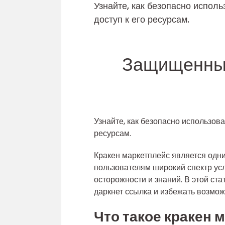
Узнайте, как безопасно исполь
доступ к его ресурсам.
Защищенный
Узнайте, как безопасно использова
ресурсам.
Кракен маркетплейс является одни
пользователям широкий спектр усл
осторожности и знаний. В этой ста
даркнет ссылка и избежать возмож
Что такое кракен 