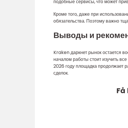
подобные сервисы, что может при
Кроме того, даже при использован
обязательства. Поэтому важно тща
Выводы и рекоме
Kraken даркнет рынок остается в
началом работы стоит изучить все
2026 году площадка продолжает р
сделок.
Få 