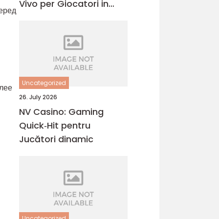
Vivo per Giocatori in
перед
Fretta
Uncategorized
олее
26. July 2026
NV Casino: Gaming
Quick‑Hit pentru
Jucători dinamic
Uncategorized