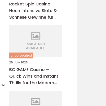
Rocket Spin Casino:
Hoch‑Intensive Slots &
Schnelle Gewinne für
den modernen Spieler
Uncategorized
26. July 2026
BC GAME Casino –
Quick Wins and Instant
Thrills for the Modern
кты
Gamer