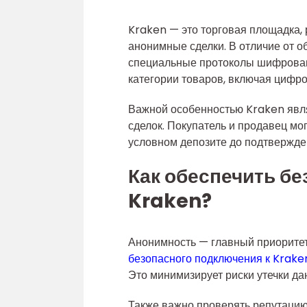
Kraken — это торговая площадка, 
анонимные сделки. В отличие от 
специальные протоколы шифрован
категории товаров, включая цифров
Важной особенностью Kraken явля
сделок. Покупатель и продавец мог
условном депозите до подтвержде
Как обеспечить б
Kraken?
Анонимность — главный приоритет
безопасного подключения к Krake
Это минимизирует риски утечки да
Также важно проверять репутацию