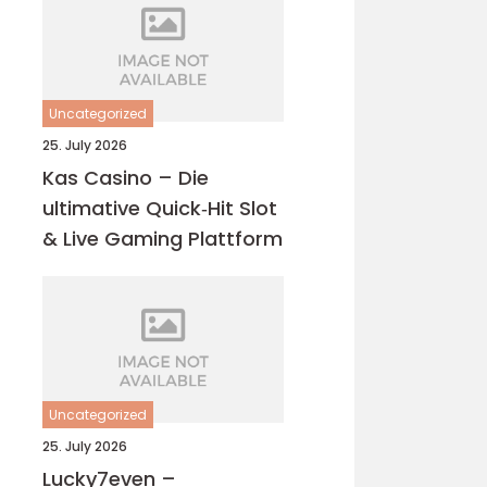
Uncategorized
25. July 2026
Kas Casino – Die
ultimative Quick‑Hit Slot
& Live Gaming Plattform
Uncategorized
25. July 2026
Lucky7even –