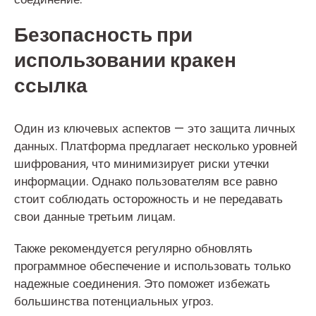
Безопасность при
использовании кракен
ссылка
Один из ключевых аспектов — это защита личных
данных. Платформа предлагает несколько уровней
шифрования, что минимизирует риски утечки
информации. Однако пользователям все равно
стоит соблюдать осторожность и не передавать
свои данные третьим лицам.
Также рекомендуется регулярно обновлять
программное обеспечение и использовать только
надежные соединения. Это поможет избежать
большинства потенциальных угроз.