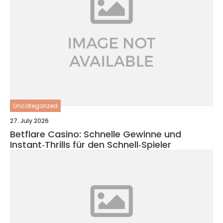
Uncategorized
27. July 2026
Betflare Casino: Schnelle Gewinne und
Instant‑Thrills für den Schnell‑Spieler