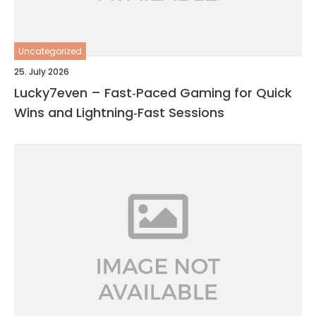
Uncategorized
25. July 2026
Lucky7even – Fast‑Paced Gaming for Quick
Wins and Lightning‑Fast Sessions