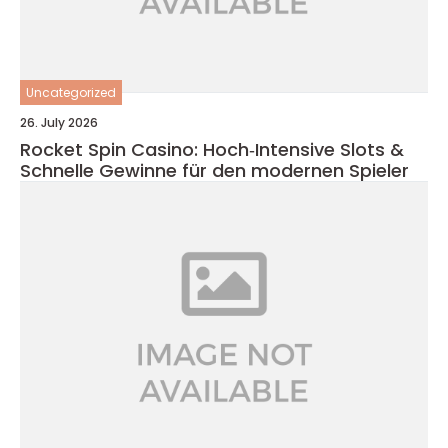
Uncategorized
26. July 2026
Rocket Spin Casino: Hoch‑Intensive Slots &
Schnelle Gewinne für den modernen Spieler