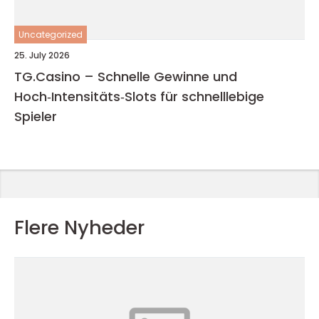
Uncategorized
25. July 2026
TG.Casino – Schnelle Gewinne und
Hoch‑Intensitäts‑Slots für schnelllebige
Spieler
Flere Nyheder