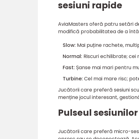
sesiuni rapide
AviaMasters oferă patru setări de 
modifică probabilitatea de a întâl
Slow:
Mai puține rachete, multip
Normal:
Riscuri echilibrate; cei m
Fast:
Șanse mai mari pentru mult
Turbine:
Cel mai mare risc; pote
Jucătorii care preferă sesiuni sc
menține jocul interesant, gestionâ
Pulseul sesiunilor
Jucătorii care preferă micro-ses
opresc sau se deconectează. Acce