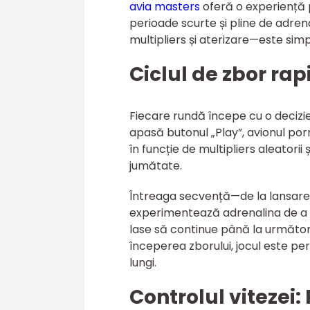
avia masters
oferă o experiență p
perioade scurte și pline de adren
multipliers și aterizare—este sim
Ciclul de zbor rap
Fiecare rundă începe cu o decizie
apasă butonul „Play”, avionul po
în funcție de multipliers aleator
jumătate.
Întreaga secvență—de la lansare
experimentează adrenalina de a u
lase să continue până la următoru
începerea zborului, jocul este pe
lungi.
Controlul vitezei: