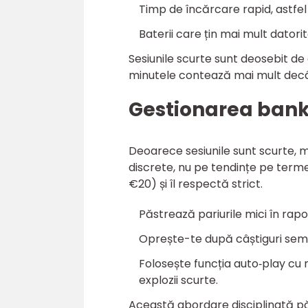
Timp de încărcare rapid, astfe
Baterii care țin mai mult datorit
Sesiunile scurte sunt deosebit de
minutele contează mai mult decâ
Gestionarea bankr
Deoarece sesiunile sunt scurte, 
discrete, nu pe tendințe pe terme
€20) și îl respectă strict.
Păstrează pariurile mici în rapo
Oprește-te după câștiguri semni
Folosește funcția auto‑play cu
explozii scurte.
Această abordare disciplinată pă