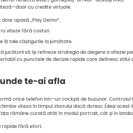
 viteză—doar cu credite virtuale.
; doar apasă „Play Demo”.
u viteze fără costuri.
îți taie câștigurile la jumătate.
jucătorii să își refineze strategia de alegere a vitezei p
fortabil cu punctele de decizie rapide care definesc stilul 
iunde te-ai afla
rmă orice telefon într-un cockpit de buzunar. Controlul t
himbe viteza în timpul zborului dacă doresc (deși acest 
erfața rămâne curată atât în modul portrait, cât și în land
 rapide fără efort.