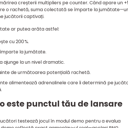
mărirea creșterii multipliers pe counter. Când apare un +
pare o rachetă, suma colectată se împarte la jumătate—u
 jucătorii captivați.
tate ar putea arăta astfel:
ște cu 200 %.
împarte la jumătate.
 ajunge la un nivel dramatic.
ainte de următoarea potențială rachetă.
te alimentează adrenalinele care îi determină pe jucăto
.
 este punctul tău de lansare
ți jucători testează jocul în modul demo pentru a evalua
nile demo reflectă exact gameplay-ul real—același RNG,