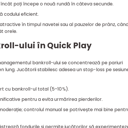
l încât poți începe o nouă rundă în câteva secunde.
ă codului eficient.
 atractive în timpul navetei sau al pauzelor de prânz, cân
t orele.
oll-ului în Quick Play
managementul bankroll-ului se concentrează pe pariuri
n lung. Jucătorii stabilesc adesea un stop-loss pe sesiune
rt cu bankroll-ul total (5–10 %).
ficative pentru a evita urmărirea pierderilor.
 moderație; controlul manual se potrivește mai bine pentr
strează fondurile și permite jucătorilor să experimentez