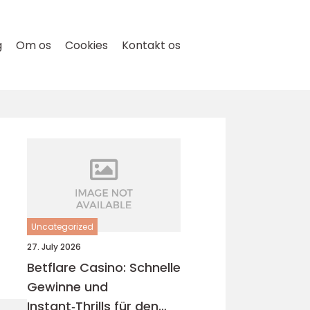
g
Om os
Cookies
Kontakt os
Uncategorized
27. July 2026
Betflare Casino: Schnelle
Gewinne und
Instant‑Thrills für den