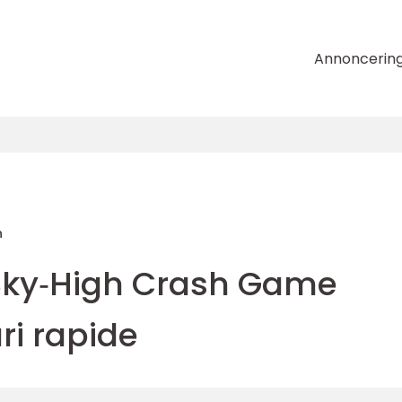
Annoncerin
n
Sky‑High Crash Game
ri rapide