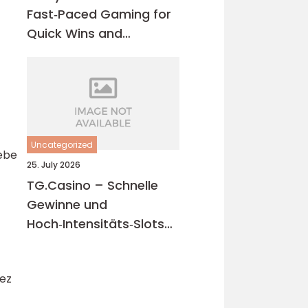
Fast‑Paced Gaming for
Quick Wins and
Lightning‑Fast Sessions
Uncategorized
rebe
25. July 2026
TG.Casino – Schnelle
Gewinne und
Hoch‑Intensitäts‑Slots
für schnelllebige Spieler
bez