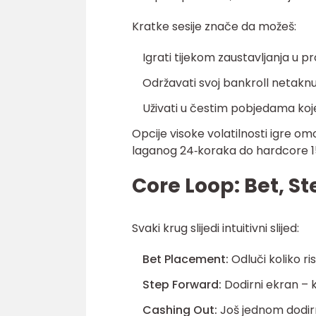
Kratke sesije znače da možeš:
Igrati tijekom zaustavljanja u pr
Održavati svoj bankroll netaknut
Uživati u čestim pobjedama ko
Opcije visoke volatilnosti igre om
laganog 24‑koraka do hardcore 15‑
Core Loop: Bet, S
Svaki krug slijedi intuitivni slijed:
Bet Placement:
Odluči koliko ri
Step Forward:
Dodirni ekran – k
Cashing Out:
Još jednom dodirni