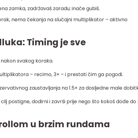
ena zamka, zadržavaš zaradu; inače gubiš.
orak, nema čekanja na slučajni multiplikator – aktivno
luka: Timing je sve
de nakon svakog koraka.
ultiplikatora – recimo, 3× – i prestati čim ga pogodi.
zervativnog zaustavljanja na 1.5× za dosljedne male dobit
 cilj postigne, dodirni i završi prije nego što kokoš dođe do
rollom u brzim rundama