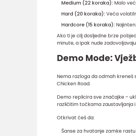
Medium (22 koraka):
Malo veći 
Hard (20 koraka):
Veća volatiln
Hardcore (15 koraka):
Najintenz
Ako ti je cilj dosljedne brze pobjed
minute, a ipak nude zadovoljavaju
Demo Mode: Vježba
Nema razloga da odmah kreneš s
Chicken Road.
Demo replicira sve značajke – uk
različitim točkama zaustavljanja i
Otkrivat ćeš da:
Šanse za hvatanje zamke rastu