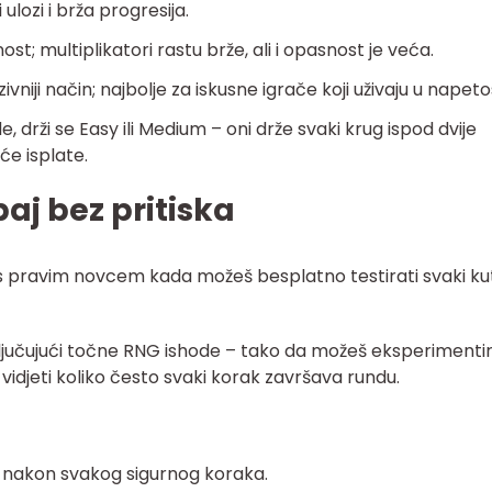
ulozi i brža progresija.
ost; multiplikatori rastu brže, ali i opasnost je veća.
ivniji način; najbolje za iskusne igrače koji uživaju u napetos
e, drži se Easy ili Medium – oni drže svaki krug ispod dvije
će isplate.
j bez pritiska
 pravim novcem kada možeš besplatno testirati svaki ku
ljučujući točne RNG ishode – tako da možeš eksperimentir
 vidjeti koliko često svaki korak završava rundu.
 nakon svakog sigurnog koraka.