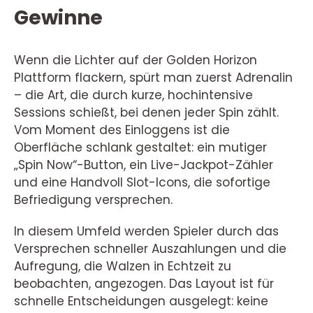
Gewinne
Wenn die Lichter auf der Golden Horizon
Plattform flackern, spürt man zuerst Adrenalin
– die Art, die durch kurze, hochintensive
Sessions schießt, bei denen jeder Spin zählt.
Vom Moment des Einloggens ist die
Oberfläche schlank gestaltet: ein mutiger
„Spin Now“-Button, ein Live-Jackpot-Zähler
und eine Handvoll Slot-Icons, die sofortige
Befriedigung versprechen.
In diesem Umfeld werden Spieler durch das
Versprechen schneller Auszahlungen und die
Aufregung, die Walzen in Echtzeit zu
beobachten, angezogen. Das Layout ist für
schnelle Entscheidungen ausgelegt: keine