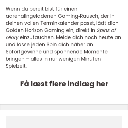
Wenn du bereit bist für einen
adrenalingeladenen Gaming‑Rausch, der in
deinen vollen Terminkalender passt, lädt dich
Golden Horizon Gaming ein, direkt in
Spins of
Glory
einzutauchen. Melde dich noch heute an
und lasse jeden Spin dich näher an
Sofortgewinne und spannende Momente
bringen – alles in nur wenigen Minuten
Spielzeit.
Få læst flere indlæg her