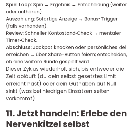
Spiel‑Loop:
Spin → Ergebnis → Entscheidung (weiter
oder aufhören).
Auszahlung:
Sofortige Anzeige → Bonus-Trigger
(falls vorhanden).
Review:
Schneller Kontostand‑Check → mentaler
Timer‑Check.
Abschluss:
Jackpot knacken oder persönliches Ziel
erreichen → über Share-Button feiern; entscheiden,
ob eine weitere Runde gespielt wird.
Dieser Zyklus wiederholt sich, bis entweder die
Zeit abläuft (du dein selbst gesetztes Limit
erreicht hast) oder dein Guthaben auf Null
sinkt (was bei niedrigen Einsätzen selten
vorkommt).
11. Jetzt handeln: Erlebe den
Nervenkitzel selbst