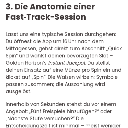
3. Die Anatomie einer
Fast‑Track-Session
Lasst uns eine typische Session durchgehen:
Du öffnest die App um 16 Uhr nach dem
Mittagessen, gehst direkt zum Abschnitt „Quick
Spin“ und wählst deinen bevorzugten Slot –
Golden Horizon’s
Instant Jackpot
. Du stellst
deinen Einsatz auf eine Münze pro Spin ein und
klickst auf „Spin“. Die Walzen wirbeln; Symbole
passen zusammen; die Auszahlung wird
ausgelöst.
Innerhalb von Sekunden stehst du vor einem
Angebot: „Fünf Freispiele hinzufügen?“ oder
„Nächste Stufe versuchen?“ Die
Entscheidungszeit ist minimal – meist weniger