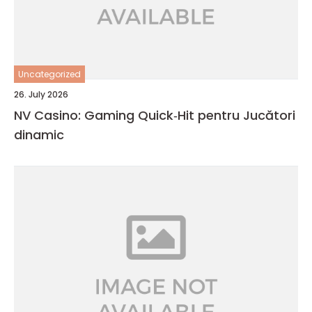
Uncategorized
26. July 2026
NV Casino: Gaming Quick‑Hit pentru Jucători
dinamic