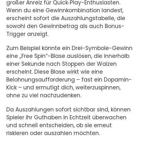
großer Anreiz für Quick‑Play-Enthusiasten.
Wenn du eine Gewinnkombination landest,
erscheint sofort die Auszahlungstabelle, die
sowohl den Gewinnbetrag als auch Bonus-
Trigger anzeigt.
Zum Beispiel könnte ein Drei-Symbole-Gewinn
eine „Free Spin“-Blase auslösen, die innerhalb
einer Sekunde nach Stoppen der Walzen
erscheint. Diese Blase wirkt wie eine
Belohnungsaufforderung – fast ein Dopamin-
Kick – und ermutigt dich, weiterzuspinnen,
ohne zu viel nachzudenken.
Da Auszahlungen sofort sichtbar sind, können
Spieler ihr Guthaben in Echtzeit überwachen
und schnell entscheiden, ob sie erneut
riskieren oder auszahlen möchten.