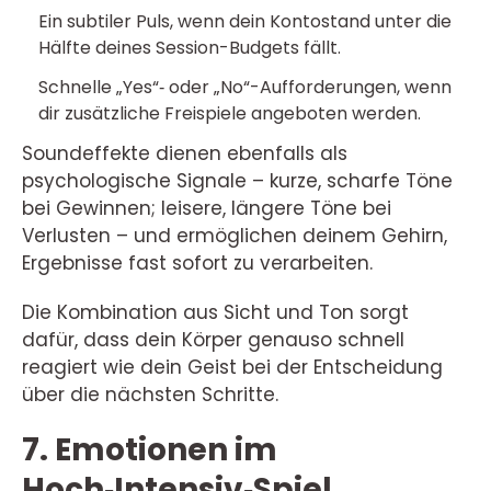
Ein subtiler Puls, wenn dein Kontostand unter die
Hälfte deines Session-Budgets fällt.
Schnelle „Yes“‑ oder „No“-Aufforderungen, wenn
dir zusätzliche Freispiele angeboten werden.
Soundeffekte dienen ebenfalls als
psychologische Signale – kurze, scharfe Töne
bei Gewinnen; leisere, längere Töne bei
Verlusten – und ermöglichen deinem Gehirn,
Ergebnisse fast sofort zu verarbeiten.
Die Kombination aus Sicht und Ton sorgt
dafür, dass dein Körper genauso schnell
reagiert wie dein Geist bei der Entscheidung
über die nächsten Schritte.
7. Emotionen im
Hoch‑Intensiv‑Spiel