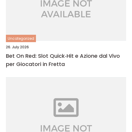
Uncategorized
26. July 2026
Bet On Red: Slot Quick‑Hit e Azione dal Vivo
per Giocatori in Fretta