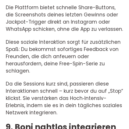
Die Plattform bietet schnelle Share-Buttons,
die Screenshots deines letzten Gewinns oder
Jackpot-Trigger direkt an Instagram oder
WhatsApp schicken, ohne die App zu verlassen.
Diese soziale Interaktion sorgt für zusätzlichen
Spaß: Du bekommst sofortiges Feedback von
Freunden, die dich anfeuern oder
herausfordern, deine Free-Spin-Serie zu
schlagen.
Da die Sessions kurz sind, passieren diese
Interaktionen schnell – kurz bevor du auf „Stop“
klickst. Sie verstärken das Hoch‑Intensiv-
Erlebnis, indem sie es in dein tägliches soziales
Netzwerk integrieren.
9. Boni nahtlos integrieren