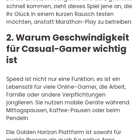
schnell kommen, zieht dieses Spiel jene an, die
ihr Glück in einem kurzen Rausch testen
möchten, anstatt Marathon-Play zu betreiben.
2. Warum Geschwindigkeit
für Casual-Gamer wichtig
ist
Speed ist nicht nur eine Funktion; es ist ein
Lebensstil für viele Online-Gamer, die Arbeit,
Familie oder andere Verpflichtungen
jonglieren. Sie nutzen mobile Geräte während
Mittagspausen, Kaffee-Pausen oder beim
Pendeln.
Die Golden Horizon Plattform ist sowohl für