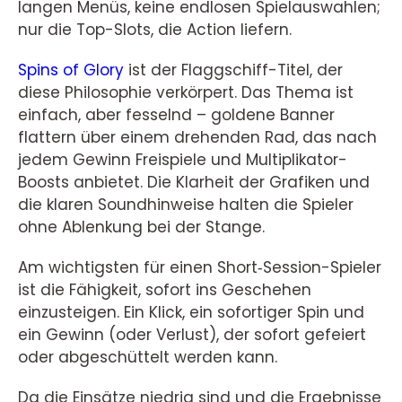
langen Menüs, keine endlosen Spielauswahlen;
nur die Top-Slots, die Action liefern.
Spins of Glory
ist der Flaggschiff-Titel, der
diese Philosophie verkörpert. Das Thema ist
einfach, aber fesselnd – goldene Banner
flattern über einem drehenden Rad, das nach
jedem Gewinn Freispiele und Multiplikator-
Boosts anbietet. Die Klarheit der Grafiken und
die klaren Soundhinweise halten die Spieler
ohne Ablenkung bei der Stange.
Am wichtigsten für einen Short‑Session-Spieler
ist die Fähigkeit, sofort ins Geschehen
einzusteigen. Ein Klick, ein sofortiger Spin und
ein Gewinn (oder Verlust), der sofort gefeiert
oder abgeschüttelt werden kann.
Da die Einsätze niedrig sind und die Ergebnisse