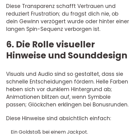
Diese Transparenz schafft Vertrauen und
reduziert Frustration; du fragst dich nie, ob
dein Gewinn verzögert wurde oder hinter einer
langen Spin-Sequenz verborgen ist.
6. Die Rolle visueller
Hinweise und Sounddesign
Visuals und Audio sind so gestaltet, dass sie
schnelle Entscheidungen fördern. Helle Farben
heben sich vor dunklem Hintergrund ab;
Animationen blitzen auf, wenn Symbole
passen; Glöckchen erklingen bei Bonusrunden.
Diese Hinweise sind absichtlich einfach:
Ein Goldstoß bei einem Jackpot.