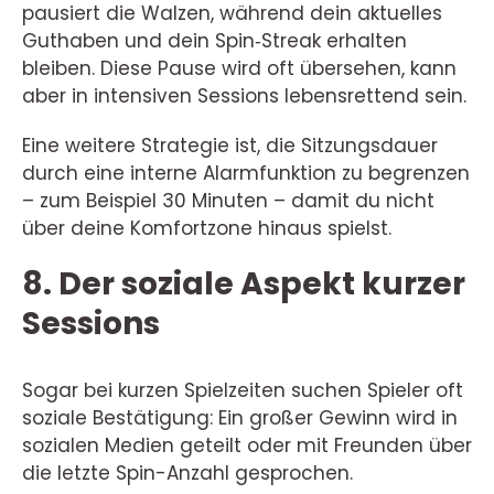
pausiert die Walzen, während dein aktuelles
Guthaben und dein Spin‑Streak erhalten
bleiben. Diese Pause wird oft übersehen, kann
aber in intensiven Sessions lebensrettend sein.
Eine weitere Strategie ist, die Sitzungsdauer
durch eine interne Alarmfunktion zu begrenzen
– zum Beispiel 30 Minuten – damit du nicht
über deine Komfortzone hinaus spielst.
8. Der soziale Aspekt kurzer
Sessions
Sogar bei kurzen Spielzeiten suchen Spieler oft
soziale Bestätigung: Ein großer Gewinn wird in
sozialen Medien geteilt oder mit Freunden über
die letzte Spin-Anzahl gesprochen.