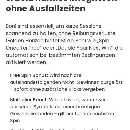
ohne Ausfallzeiten
Boni sind essenziell, um kurze Sessions
spannend zu halten, ohne Reibungsverluste.
Golden Horizon bietet Mikro‑Boni wie „Spin
Once for Free“ oder „Double Your Next Win“, die
automatisch bei bestimmten Bedingungen
aktiviert werden.
Free Spin Bonus:
Wird nach drei
aufeinanderfolgenden Nicht-Gewinnen ausgelöst
– sofort ohne zusätzliche Klicks vergeben.
Multiplier Boost:
Wird aktiviert, wenn zwei
passende Symbole auf einer beliebigen
Gewinnlinie landen – gilt nur für den nächsten
Spin.