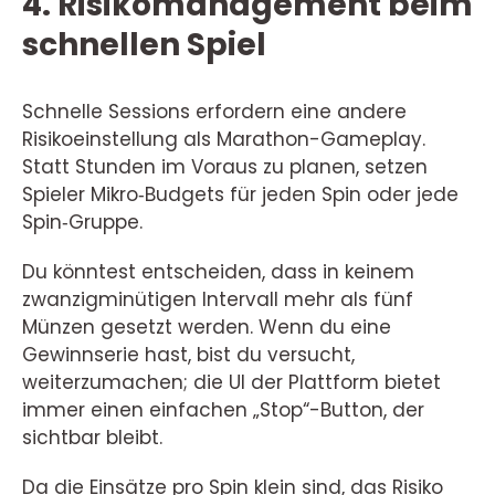
4. Risikomanagement beim
schnellen Spiel
Schnelle Sessions erfordern eine andere
Risikoeinstellung als Marathon-Gameplay.
Statt Stunden im Voraus zu planen, setzen
Spieler Mikro‑Budgets für jeden Spin oder jede
Spin‑Gruppe.
Du könntest entscheiden, dass in keinem
zwanzigminütigen Intervall mehr als fünf
Münzen gesetzt werden. Wenn du eine
Gewinnserie hast, bist du versucht,
weiterzumachen; die UI der Plattform bietet
immer einen einfachen „Stop“-Button, der
sichtbar bleibt.
Da die Einsätze pro Spin klein sind, das Risiko