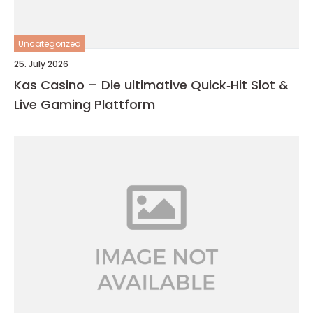
Uncategorized
25. July 2026
Kas Casino – Die ultimative Quick‑Hit Slot &
Live Gaming Plattform