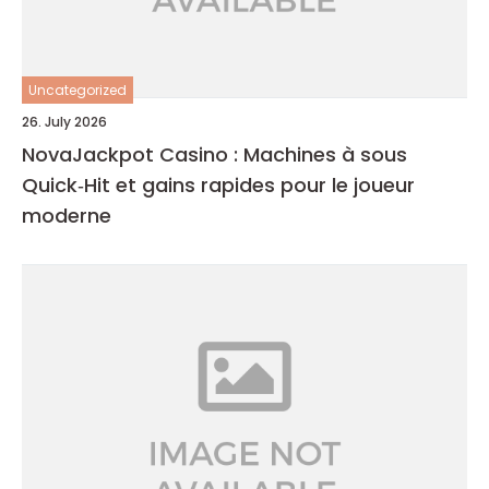
Uncategorized
26. July 2026
NovaJackpot Casino : Machines à sous
Quick‑Hit et gains rapides pour le joueur
moderne