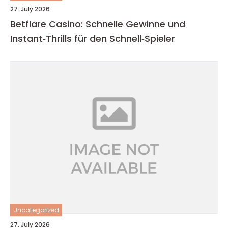
27. July 2026
Betflare Casino: Schnelle Gewinne und
Instant‑Thrills für den Schnell‑Spieler
Uncategorized
27. July 2026