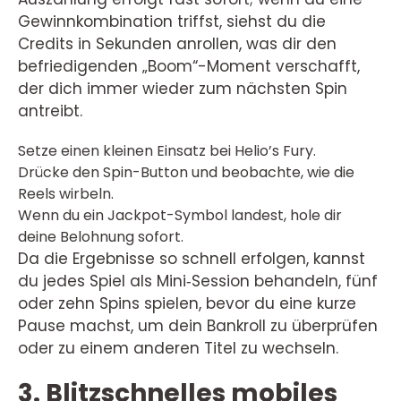
Gewinnkombination triffst, siehst du die
Credits in Sekunden anrollen, was dir den
befriedigenden „Boom“-Moment verschafft,
der dich immer wieder zum nächsten Spin
antreibt.
Setze einen kleinen Einsatz bei Helio’s Fury.
Drücke den Spin-Button und beobachte, wie die
Reels wirbeln.
Wenn du ein Jackpot-Symbol landest, hole dir
deine Belohnung sofort.
Da die Ergebnisse so schnell erfolgen, kannst
du jedes Spiel als Mini‑Session behandeln, fünf
oder zehn Spins spielen, bevor du eine kurze
Pause machst, um dein Bankroll zu überprüfen
oder zu einem anderen Titel zu wechseln.
3. Blitzschnelles mobiles