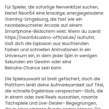
Für Spieler, die sofortige Nervenkitzel suchen,
bietet Neon54 eine knackige, energiegeladene
Gaming-Umgebung, die fast wie ein
neonbeleuchteter Arcade auf einem
Smartphone-Bildschirm wirkt. Wenn du zuerst
https://neon54casino-official.de/ aufrufst,
lädt dich die Explosion aus leuchtenden
Farben und schnellen Animationen in ein
Universum ein, in dem jeder Spin in wenigen
Sekunden ein Gewinn oder eine
Beinahe‑Chance sein kann.
Die Spielauswahl ist breit gefächert, doch die
Plattform lenkt deine Aufmerksamkeit auf Titel,
die schnelle Ergebnisse versprechen—Slots, die
in einem oder zwei Reels auszahlen, rasante
Tischspiele und Live-Dealer- Begegnungen,