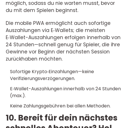
möglich, sodass du nie warten musst, bevor
du mit dem Spielen beginnst.
Die mobile PWA ermöglicht auch sofortige
Auszahlungen via E‑Wallets; die meisten
E‑Wallet-Auszahlungen erfolgen innerhalb von
24 Stunden—schnell genug für Spieler, die ihre
Gewinne vor Beginn der nächsten Session
zurückhaben möchten.
Sofortige Krypto‑Einzahlungen—keine
Verifizierungsverzögerungen.
E‑Wallet-Auszahlungen innerhalb von 24 Stunden
(max.).
Keine Zahlungsgebühren bei allen Methoden.
10. Bereit für dein nächstes