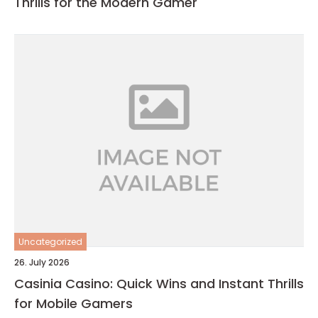
Thrills for the Modern Gamer
Uncategorized
26. July 2026
Casinia Casino: Quick Wins and Instant Thrills
for Mobile Gamers