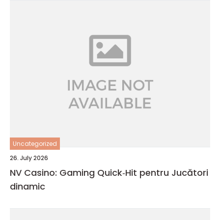
Uncategorized
26. July 2026
NV Casino: Gaming Quick‑Hit pentru Jucători
dinamic