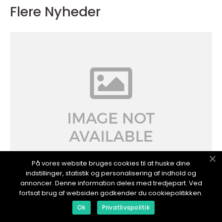
Flere Nyheder
På vores website bruges cookies til at huske dine
indstillinger, statistik og personalisering af indhold og
Uncategorized
annoncer. Denne information deles med tredjepart. Ved
fortsat brug af websiden godkender du cookiepolitikken.
27. July 2026
Betflare Casino: Schnelle Gewinne und
Ok
Privatlivspolitik
Instant‑Thrills für den Schnell‑Spieler