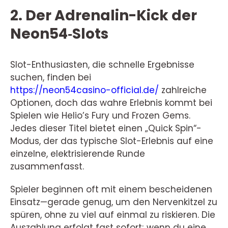
2. Der Adrenalin-Kick der
Neon54‑Slots
Slot-Enthusiasten, die schnelle Ergebnisse
suchen, finden bei
https://neon54casino-official.de/
zahlreiche
Optionen, doch das wahre Erlebnis kommt bei
Spielen wie Helio’s Fury und Frozen Gems.
Jedes dieser Titel bietet einen „Quick Spin“-
Modus, der das typische Slot-Erlebnis auf eine
einzelne, elektrisierende Runde
zusammenfasst.
Spieler beginnen oft mit einem bescheidenen
Einsatz—gerade genug, um den Nervenkitzel zu
spüren, ohne zu viel auf einmal zu riskieren. Die
Auszahlung erfolgt fast sofort; wenn du eine