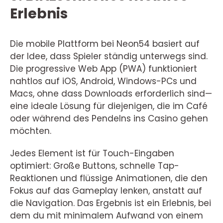
Erlebnis
Die mobile Plattform bei Neon54 basiert auf
der Idee, dass Spieler ständig unterwegs sind.
Die progressive Web App (PWA) funktioniert
nahtlos auf iOS, Android, Windows-PCs und
Macs, ohne dass Downloads erforderlich sind—
eine ideale Lösung für diejenigen, die im Café
oder während des Pendelns ins Casino gehen
möchten.
Jedes Element ist für Touch-Eingaben
optimiert: Große Buttons, schnelle Tap-
Reaktionen und flüssige Animationen, die den
Fokus auf das Gameplay lenken, anstatt auf
die Navigation. Das Ergebnis ist ein Erlebnis, bei
dem du mit minimalem Aufwand von einem