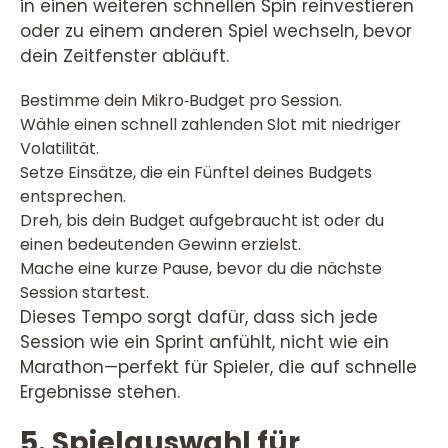
in einen weiteren schnellen Spin reinvestieren
oder zu einem anderen Spiel wechseln, bevor
dein Zeitfenster abläuft.
Bestimme dein Mikro‑Budget pro Session.
Wähle einen schnell zahlenden Slot mit niedriger
Volatilität.
Setze Einsätze, die ein Fünftel deines Budgets
entsprechen.
Dreh, bis dein Budget aufgebraucht ist oder du
einen bedeutenden Gewinn erzielst.
Mache eine kurze Pause, bevor du die nächste
Session startest.
Dieses Tempo sorgt dafür, dass sich jede
Session wie ein Sprint anfühlt, nicht wie ein
Marathon—perfekt für Spieler, die auf schnelle
Ergebnisse stehen.
5. Spielauswahl für