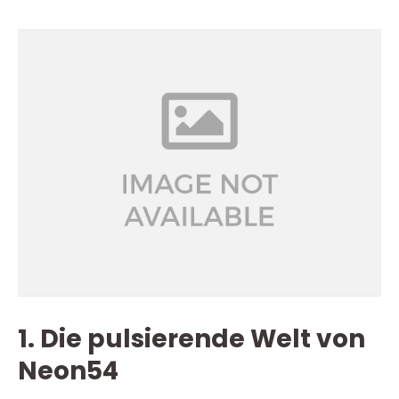
1. Die pulsierende Welt von
Neon54