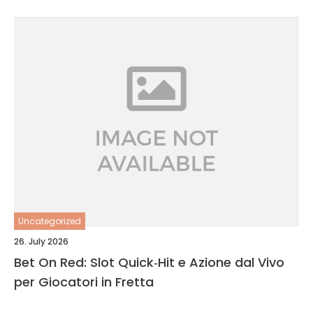
Uncategorized
26. July 2026
Bet On Red: Slot Quick‑Hit e Azione dal Vivo
per Giocatori in Fretta