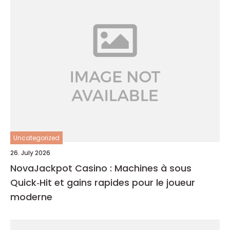
Uncategorized
26. July 2026
NovaJackpot Casino : Machines à sous
Quick‑Hit et gains rapides pour le joueur
moderne