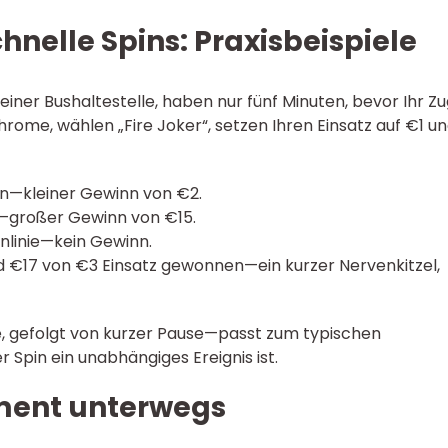
chnelle Spins: Praxisbeispiele
n einer Bushaltestelle, haben nur fünf Minuten, bevor Ihr Z
rome, wählen „Fire Joker“, setzen Ihren Einsatz auf €1 u
hen—kleiner Gewinn von €2.
ds—großer Gewinn von €15.
nnlinie—kein Gewinn.
d €17 von €3 Einsatz gewonnen—ein kurzer Nervenkitzel,
, gefolgt von kurzer Pause—passt zum typischen
r Spin ein unabhängiges Ereignis ist.
ment unterwegs