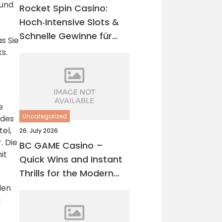
 und
Rocket Spin Casino:
Hoch‑Intensive Slots &
Schnelle Gewinne für
s Sie
den modernen Spieler
s.
e
Uncategorized
ndes
el,
26. July 2026
. Die
BC GAME Casino –
it
Quick Wins and Instant
Thrills for the Modern
Gamer
len
g