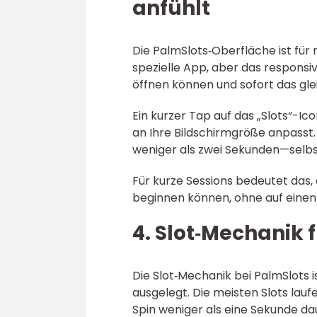
anfühlt
Die PalmSlots‑Oberfläche ist für 
spezielle App, aber das responsiv
öffnen können und sofort das gl
Ein kurzer Tap auf das „Slots“-Ico
an Ihre Bildschirmgröße anpasst.
weniger als zwei Sekunden—selb
Für kurze Sessions bedeutet das,
beginnen können, ohne auf eine
4. Slot‑Mechanik 
Die Slot‑Mechanik bei PalmSlots i
ausgelegt. Die meisten Slots lauf
Spin weniger als eine Sekunde da