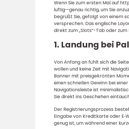
Wenn Sie zum ersten Mal auf https
luftig—genau richtig, um Sie anzu
begrüßt Sie, gefolgt von einem sc
versprechen. Das englische Layout
direkt zum „Slots“-Tab oder zum B
1. Landung bei Pa
Von Anfang an fühlt sich die Seite
wollen und keine Zeit mit Naviga
Banner mit preisgekrönten Momen
einen schnellen Gewinn bei einer
Navigationsleiste ist minimalis
Sie direkt ins Geschehen eintau
Der Registrierungsprozess besteht
Eingabe von Kreditkarte oder E‑Wa
genug ist, um während einer kur