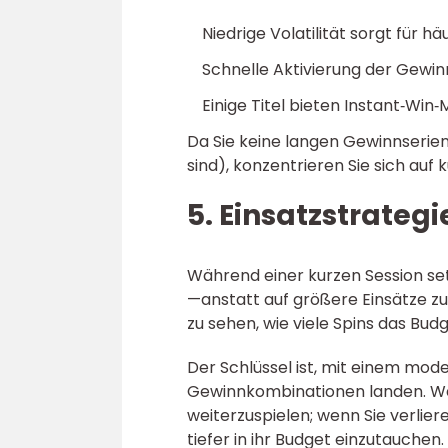
Niedrige Volatilität sorgt für h
Schnelle Aktivierung der Gewinn
Einige Titel bieten Instant‑Win
Da Sie keine langen Gewinnserie
sind), konzentrieren Sie sich auf
5. Einsatzstrateg
Während einer kurzen Session set
—anstatt auf größere Einsätze zu
zu sehen, wie viele Spins das Budg
Der Schlüssel ist, mit einem mode
Gewinnkombinationen landen. Wenn
weiterzuspielen; wenn Sie verlier
tiefer in ihr Budget einzutauchen.