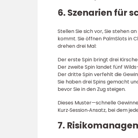
6. Szenarien für s
Stellen Sie sich vor, Sie stehen a
kommt. Sie öffnen PalmSlots in Ch
drehen drei Mal:
Der erste Spin bringt drei Kirsc
Der zweite Spin landet fünf Wil
Der dritte Spin verfehlt die Gewi
Sie haben drei Spins gemacht un
bevor Sie in den Zug steigen.
Dieses Muster—schnelle Gewinne
Kurz‑Session‑Ansatz, bei dem jede
7. Risikomanage