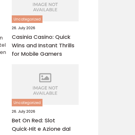
Uncategorized
26. July 2026
Casinia Casino: Quick
en
tel
Wins and Instant Thrills
len
for Mobile Gamers
Uncategorized
26. July 2026
Bet On Red: Slot
Quick‑Hit e Azione dal