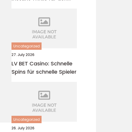
Schnell‑Spieler
Uncategorized
27. July 2026
LV BET Casino: Schnelle
Spins für schnelle Spieler
Uncategorized
26. July 2026