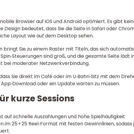
mobile Browser auf iOS und Android optimiert. Es gibt kei
e Design bedeutet, dass Sie die Seite in Safari oder Chro
eiche Layout wie auf dem Desktop sehen.
n bringt Sie zu einem Raster mit Titeln, das sich automati
 Spin‑Steuerungen sind groß, und die gesamte Seite lädt i
st bei moderater Netzwerkverbindung.
 dass Sie direkt im Café oder im U‑Bahn‑Sitz mit dem Dre
n App‑Download oder ein Update warten zu müssen.
für kurze Sessions
st auf schnelle Auszahlungen und hohe Spielhäufigkeit
en im 25 + 25 Reel‑Format mit festen Gewinnlinien, sodass 
uert.