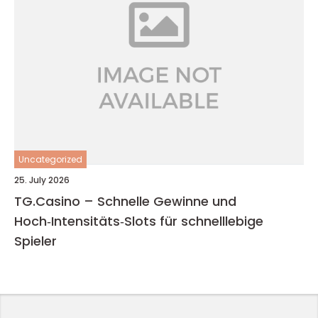
Uncategorized
25. July 2026
TG.Casino – Schnelle Gewinne und
Hoch‑Intensitäts‑Slots für schnelllebige
Spieler