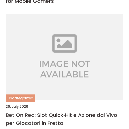
for Mobile Gamers
Uncategorized
26. July 2026
Bet On Red: Slot Quick‑Hit e Azione dal Vivo
per Giocatori in Fretta