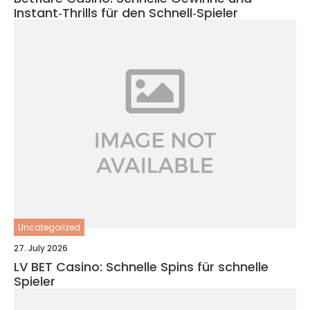
Instant‑Thrills für den Schnell‑Spieler
Uncategorized
27. July 2026
LV BET Casino: Schnelle Spins für schnelle
Spieler