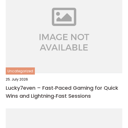
Uncategorized
25. July 2026
Lucky7even – Fast‑Paced Gaming for Quick
Wins and Lightning‑Fast Sessions