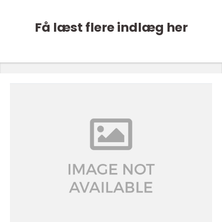
Få læst flere indlæg her