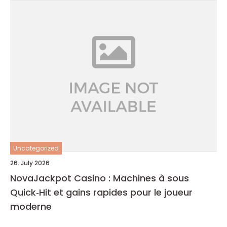
Uncategorized
26. July 2026
NovaJackpot Casino : Machines à sous
Quick‑Hit et gains rapides pour le joueur
moderne