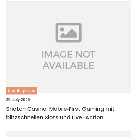
Uncategorized
25. July 2026
Snatch Casino: Mobile‑First Gaming mit
blitzschnellen Slots und Live-Action