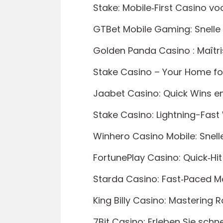
Stake: Mobile‑First Casino voo
GTBet Mobile Gaming: Snell
Golden Panda Casino : Maîtris
Stake Casino – Your Home for
Jaabet Casino: Quick Wins en
Stake Casino: Lightning-Fast
Winhero Casino Mobile: Snel
FortunePlay Casino: Quick‑Hi
Starda Casino: Fast‑Paced M
King Billy Casino: Mastering 
7Bit Casino: Erleben Sie schn