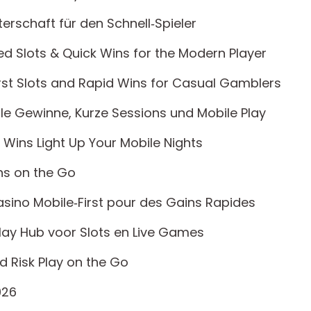
terschaft für den Schnell‑Spieler
d Slots & Quick Wins for the Modern Player
rst Slots and Rapid Wins for Casual Gamblers
le Gewinne, Kurze Sessions und Mobile Play
Wins Light Up Your Mobile Nights
ns on the Go
asino Mobile‑First pour des Gains Rapides
lay Hub voor Slots en Live Games
d Risk Play on the Go
026