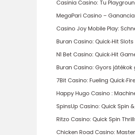
Casinia Casino: Tu Playgrou
MegaPari Casino – Ganancias
Casino Joy Mobile Play: Schn
Buran Casino: Quick‑Hit Slot
N1 Bet Casino: Quick‑Hit Gam
Buran Casino: Gyors játékok
7Bit Casino: Fueling Quick‑Fir
Happy Hugo Casino : Machine
SpinsUp Casino: Quick Spin &
Ritzo Casino: Quick Spin Thril
Chicken Road Casino: Master