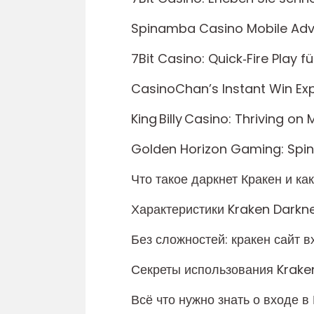
Spinamba Casino Mobile Adv
7Bit Casino: Quick‑Fire Play 
CasinoChan’s Instant Win Expe
King Billy Casino: Thriving o
Golden Horizon Gaming: Spins 
Что такое даркнет Кракен и ка
Характеристики Kraken Darkne
Без сложностей: кракен сайт 
Секреты использования Krake
Всё что нужно знать о входе в