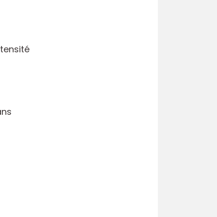
tensité
ans