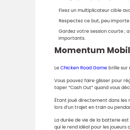
Fixez un multiplicateur cible a
Respectez ce but, peu importe 
Gardez votre session courte ; ar
importants.
Momentum Mobile
Le
Chicken Road Game
brille sur
Vous pouvez faire glisser pour r
taper “Cash Out” quand vous déci
Étant joué directement dans les
lors d’un trajet en train ou penda
La durée de vie de la batterie e
qui le rend idéal pour les joueur