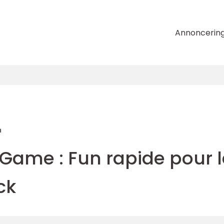
Annoncerin
n
Game : Fun rapide pour l
ck