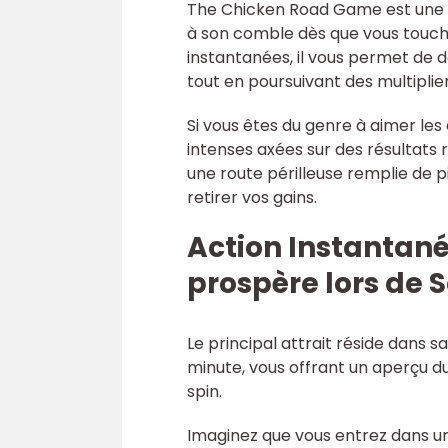
The Chicken Road Game est une av
à son comble dès que vous touche
instantanées, il vous permet de dé
tout en poursuivant des multipli
Si vous êtes du genre à aimer les
intenses axées sur des résultats 
une route périlleuse remplie de
retirer vos gains.
Action Instantané
prospère lors de 
Le principal attrait réside dans 
minute, vous offrant un aperçu d
spin.
Imaginez que vous entrez dans u