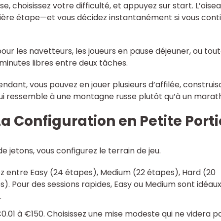
e, choisissez votre difficulté, et appuyez sur start. L’oise
ère étape—et vous décidez instantanément si vous cont
ur les navetteurs, les joueurs en pause déjeuner, ou tou
inutes libres entre deux tâches.
dant, vous pouvez en jouer plusieurs d’affilée, construis
qui ressemble à une montagne russe plutôt qu’à un marat
La Configuration en Petite Port
jetons, vous configurez le terrain de jeu.
ez entre Easy (24 étapes), Medium (22 étapes), Hard (20
s). Pour des sessions rapides, Easy ou Medium sont idéau
.
€0.01 à €150. Choisissez une mise modeste qui ne videra p