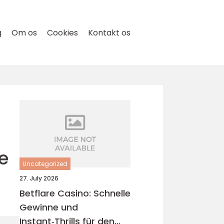
g
Om os
Cookies
Kontakt os
e
Uncategorized
27. July 2026
Betflare Casino: Schnelle
Gewinne und
Instant‑Thrills für den