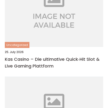
Uncategorized
25. July 2026
Kas Casino – Die ultimative Quick‑Hit Slot &
Live Gaming Plattform