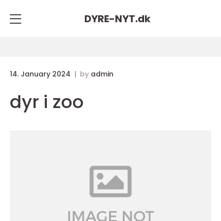
DYRE-NYT.
dk
14. January 2024
by
admin
dyr i zoo