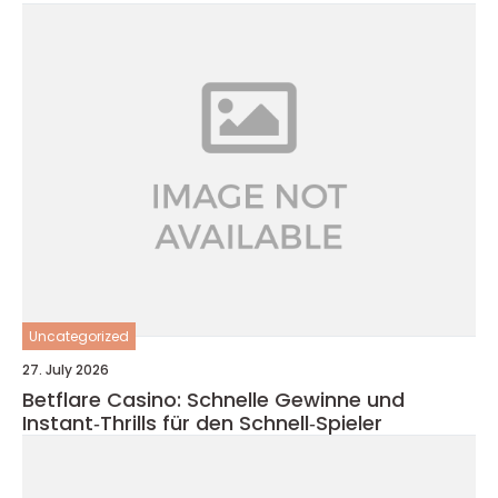
Uncategorized
27. July 2026
Betflare Casino: Schnelle Gewinne und
Instant‑Thrills für den Schnell‑Spieler