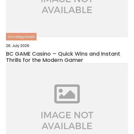
Uncategorized
26. July 2026
BC GAME Casino – Quick Wins and Instant
Thrills for the Modern Gamer