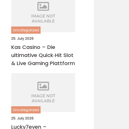
Uncategorized
25. July 2026
Kas Casino – Die
ultimative Quick‑Hit Slot
& Live Gaming Plattform
Uncategorized
25. July 2026
Lucky7even –