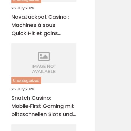
26. July 2026
NovaJackpot Casino :
Machines à sous
Quick‑Hit et gains
rapides pour le joueur
moderne
Uncategorized
25. July 2026
Snatch Casino:
Mobile‑First Gaming mit
blitzschnellen Slots und
Live-Action