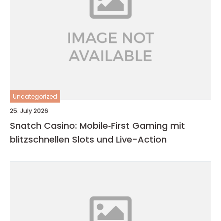
Uncategorized
25. July 2026
Snatch Casino: Mobile‑First Gaming mit
blitzschnellen Slots und Live-Action