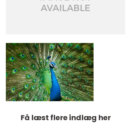
Få læst flere indlæg her