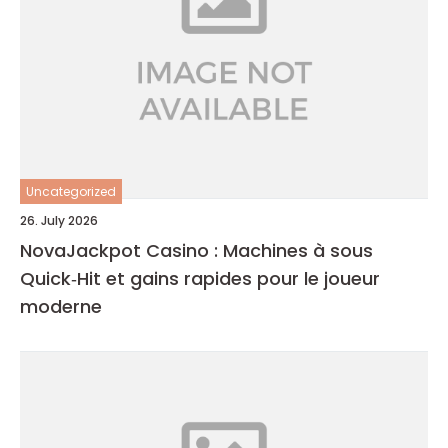
Uncategorized
26. July 2026
NovaJackpot Casino : Machines à sous
Quick‑Hit et gains rapides pour le joueur
moderne