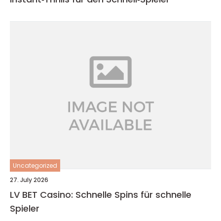
Uncategorized
27. July 2026
LV BET Casino: Schnelle Spins für schnelle
Spieler