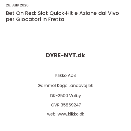
26. July 2026
Bet On Red: Slot Quick‑Hit e Azione dal Vivo
per Giocatori in Fretta
DYRE-NYT.
dk
web:
www.klikko.dk