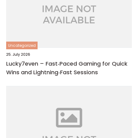
Uncategorized
25. July 2026
Lucky7even – Fast‑Paced Gaming for Quick
Wins and Lightning‑Fast Sessions