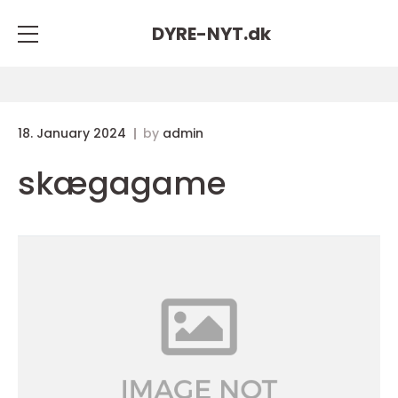
DYRE-NYT.
dk
18. January 2024
by
admin
skægagame