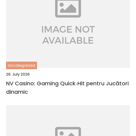
Uncategorized
26. July 2026
NV Casino: Gaming Quick‑Hit pentru Jucători
dinamic