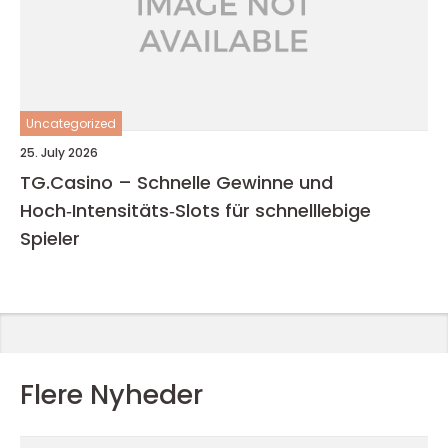
Uncategorized
25. July 2026
TG.Casino – Schnelle Gewinne und
Hoch‑Intensitäts‑Slots für schnelllebige
Spieler
Flere Nyheder