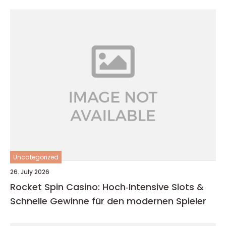
Uncategorized
26. July 2026
Rocket Spin Casino: Hoch‑Intensive Slots &
Schnelle Gewinne für den modernen Spieler