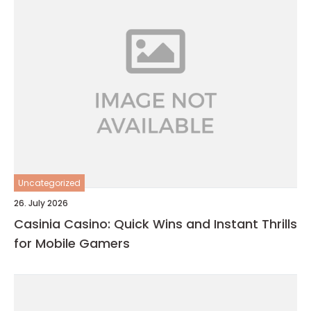
Uncategorized
26. July 2026
Casinia Casino: Quick Wins and Instant Thrills
for Mobile Gamers