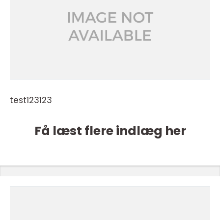
test123123
Få læst flere indlæg her