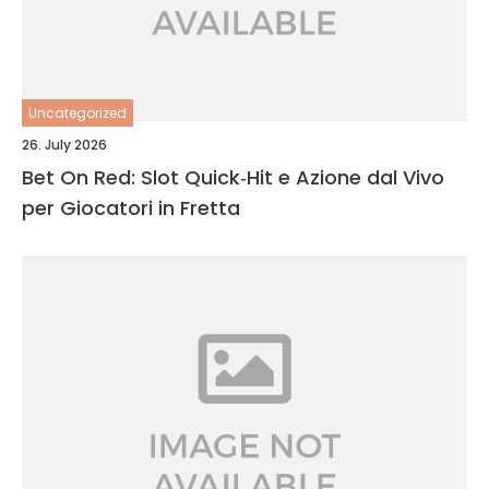
Uncategorized
26. July 2026
Bet On Red: Slot Quick‑Hit e Azione dal Vivo
per Giocatori in Fretta