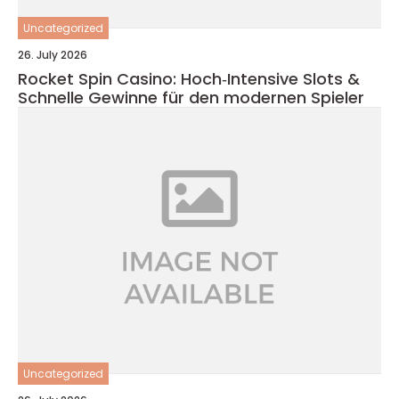
Uncategorized
26. July 2026
Rocket Spin Casino: Hoch‑Intensive Slots &
Schnelle Gewinne für den modernen Spieler
Uncategorized