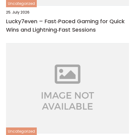
Uncategorized
25. July 2026
Lucky7even – Fast‑Paced Gaming for Quick
Wins and Lightning‑Fast Sessions
Uncategorized