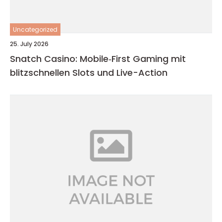
Uncategorized
25. July 2026
Snatch Casino: Mobile‑First Gaming mit
blitzschnellen Slots und Live-Action