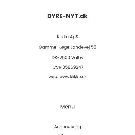
DYRE-NYT.
dk
web:
www.klikko.dk
Menu
Annoncering