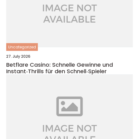
Uncategorized
27. July 2026
Betflare Casino: Schnelle Gewinne und
Instant‑Thrills für den Schnell‑Spieler