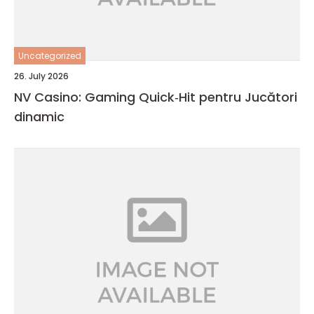
Uncategorized
26. July 2026
NV Casino: Gaming Quick‑Hit pentru Jucători
dinamic