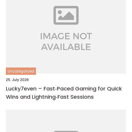
Uncategorized
25. July 2026
Lucky7even – Fast‑Paced Gaming for Quick
Wins and Lightning‑Fast Sessions