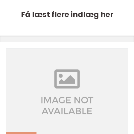
Få læst flere indlæg her