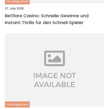
Uncategorized
27. July 2026
Betflare Casino: Schnelle Gewinne und
Instant‑Thrills für den Schnell‑Spieler
Uncategorized