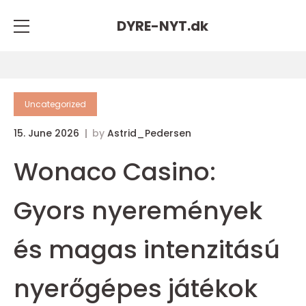
DYRE-NYT.
dk
Uncategorized
15. June 2026
by
Astrid_Pedersen
Wonaco Casino:
Gyors nyeremények
és magas intenzitású
nyerőgépes játékok