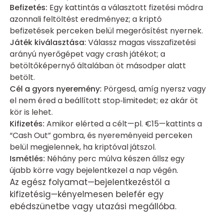
Befizetés:
Egy kattintás a választott fizetési módra
azonnali feltöltést eredményez; a kriptó
befizetések perceken belül megerősítést nyernek.
Játék kiválasztása:
Válassz magas visszafizetési
arányú nyerőgépet vagy crash játékot; a
betöltőképernyő általában öt másodper alatt
betölt.
Cél a gyors nyeremény:
Pörgesd, amíg nyersz vagy
el nem éred a beállított stop‑limitedet; ez akár öt
kör is lehet.
Kifizetés:
Amikor elérted a célt—pl. €15—kattints a
“Cash Out” gombra, és nyereményeid perceken
belül megjelennek, ha kriptóval játszol.
Ismétlés:
Néhány perc múlva készen állsz egy
újabb körre vagy bejelentkezel a nap végén.
Az egész folyamat—bejelentkezéstől a
kifizetésig—kényelmesen belefér egy
ebédszünetbe vagy utazási megállóba.