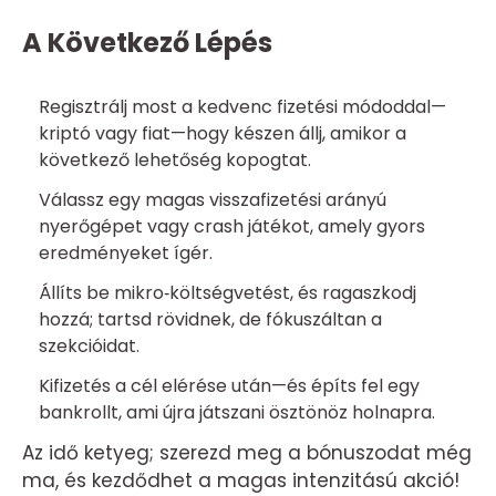
A Következő Lépés
Regisztrálj most a kedvenc fizetési módoddal—
kriptó vagy fiat—hogy készen állj, amikor a
következő lehetőség kopogtat.
Válassz egy magas visszafizetési arányú
nyerőgépet vagy crash játékot, amely gyors
eredményeket ígér.
Állíts be mikro‑költségvetést, és ragaszkodj
hozzá; tartsd rövidnek, de fókuszáltan a
szekcióidat.
Kifizetés a cél elérése után—és építs fel egy
bankrollt, ami újra játszani ösztönöz holnapra.
Az idő ketyeg; szerezd meg a bónuszodat még
ma, és kezdődhet a magas intenzitású akció!