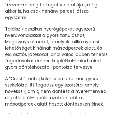
tízezer—mindig tartogat valami újat, még
akkor is, ha csak néhány percet játszol
egyszerre.
Találsz klasszikus nyerőgépeket egyszerű
nyerővonalakkal a gyors tanuláshoz,
Megaways címeket, amelyek millió nyerési
lehetőséget kínálnak másodpercek alatt, és
élő osztós játékokat, ahol valós időben tehetsz
fogadásokat emberi krupiékkal—mind mind
gyors döntéshozatali pontokra tervezve.
A “Crash” műfaj különösen alkalmas gyors
szekciókra; itt fogadsz egy szorzóra, amely
növekszik, amíg nem döntesz a nyereményed
rögzítéséről—ideális azoknak, akik a
másodpercek alatt hozott döntéseken élnek.