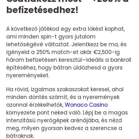
befizetésedhez!
A következő játékod egy extra lökést kaphat,
ami minden spin-t gyors jutalom
lehetőségévé változtat. Jelentkezz be ma, és
igényeld a 250% match-et akár €2,500-ig
három befizetésen keresztül—ideális a bankroll
építéséhez, hogy bátran üldözhesd a gyors
nyereményeket.
Ha rövid, izgalmas szakaszokat keresel, ahol
minden döntés számít, és a nyeremények
azonnal érzékelhetők,
Wonaco Casino
környezete pont neked való. Lépj be a magas
intenzitású nyerőgépek arénájába, és nézd
meg, milyen gyorsan kedvez a szerencse a
bátraknak.