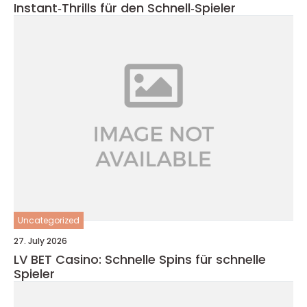
Instant‑Thrills für den Schnell‑Spieler
Uncategorized
27. July 2026
LV BET Casino: Schnelle Spins für schnelle
Spieler