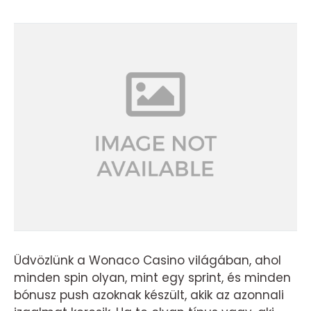
Üdvözlünk a Wonaco Casino világában, ahol
minden spin olyan, mint egy sprint, és minden
bónusz push azoknak készült, akik az azonnali