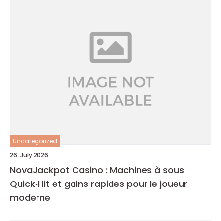
Uncategorized
26. July 2026
NovaJackpot Casino : Machines à sous
Quick‑Hit et gains rapides pour le joueur
moderne