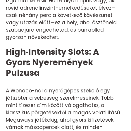
izgalmat keresik. Ha te olyan típus vagy, aki
rövid adrenalinszint-emelkedéseket élvez—
csak néhány perc a következő kávészünet
vagy utazás előtt—ez a hely, ahol ösztöneid
szabadjára engedheted, és bankrollod
gyorsan növekedhet.
High‑Intensity Slots: A
Gyors Nyeremények
Pulzusa
A Wonaco-nál a nyerőgépes szekció egy
játszótér a sebesség szerelmeseinek. Több
mint tízezer cím között válogathatsz, a
klasszikus pörgetésektől a magas volatilitású
Megaways játékokig, ahol gyors kifizetések
várnak másodpercek alatt, és minden