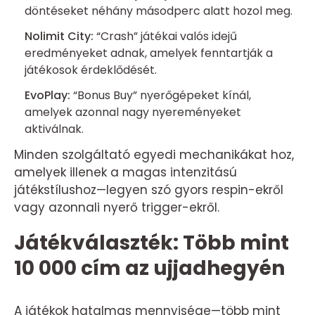
döntéseket néhány másodperc alatt hozol meg.
Nolimit City:
“Crash” játékai valós idejű
eredményeket adnak, amelyek fenntartják a
játékosok érdeklődését.
EvoPlay:
“Bonus Buy” nyerőgépeket kínál,
amelyek azonnal nagy nyereményeket
aktiválnak.
Minden szolgáltató egyedi mechanikákat hoz,
amelyek illenek a magas intenzitású
játékstílushoz—legyen szó gyors respin-ekről
vagy azonnali nyerő trigger-ekről.
Játékválaszték: Több mint
10 000 cím az ujjadhegyén
A játékok hatalmas mennyisége—több mint