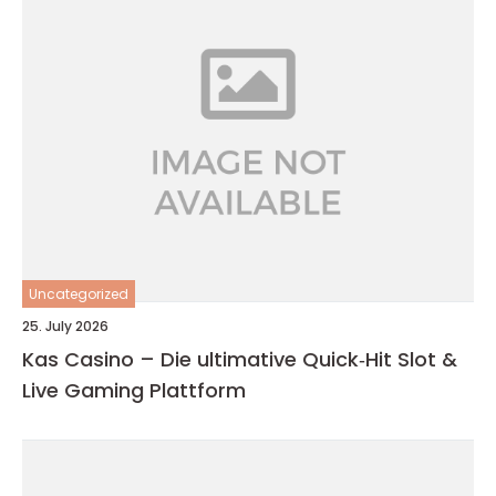
Uncategorized
25. July 2026
Kas Casino – Die ultimative Quick‑Hit Slot &
Live Gaming Plattform