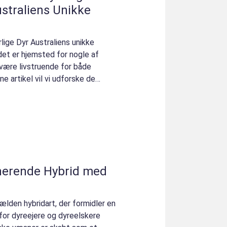
straliens Unikke
rlige Dyr Australiens unikke
det er hjemsted for nogle af
 være livstruende for både
e artikel vil vi udforske de
inerende Hybrid med
jælden hybridart, der formidler en
 for dyreejere og dyreelskere