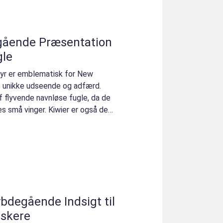
egående Præsentation
gle
 dyr er emblematisk for New
s unikke udseende og adfærd.
f flyvende navnløse fugle, da de
es små vinger. Kiwier er også det
lskere