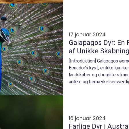
17 januar 2024
Galapagos Dyr: En
af Unikke Skabnin
[Introduktion] Galapagos øerne
Ecuador’s kyst, er ikke kun ke
landskaber og uberørte stran
unikke og bemærkelsesværdige 
besk...
16 januar 2024
Farlige Dyr i Austr