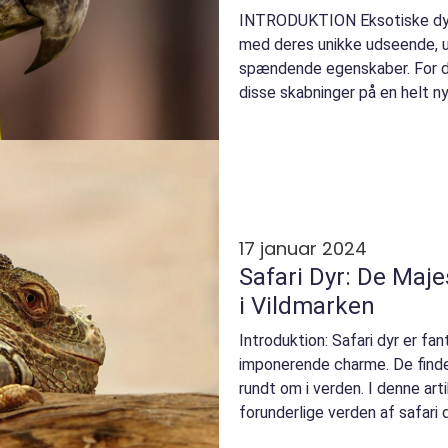
INTRODUKTION Eksotiske dyr 
med deres unikke udseende, 
spændende egenskaber. For d
disse skabninger på en helt n
samle viden og opleve det u...
17 januar 2024
Safari Dyr: De Maj
i Vildmarken
Introduktion: Safari dyr er f
imponerende charme. De finde
rundt om i verden. I denne arti
forunderlige verden af safari
egenskaber, levevi...