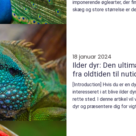
imponerende øglearter, der fi
skæg og store størrelse er d
blandt dyreelskere og ho...
18 januar 2024
Ilder dyr: Den ultim
fra oldtiden til nuti
[Introduction] Hvis du er en d
interesseret i at blive ilder d
rette sted. I denne artikel vil
dyr og præsentere dig for vig
fa...