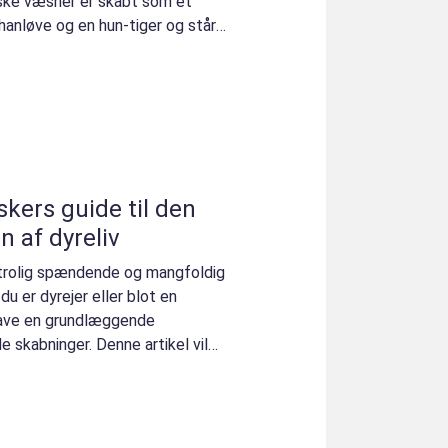
ske væsner er skabt som et
 hanløve og en hun-tiger og står
skers guide til den
 af dyreliv
 utrolig spændende og mangfoldig
du er dyrejer eller blot en
 have en grundlæggende
e skabninger. Denne artikel vil