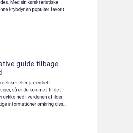
ndes. Med sin karakteristiske
enne krybdyr en populær favorit
ative guide tilbage
d
yreelsker eller potentielt
yrsejer, så er du kommet til det
 vi dykke ned i verdenen af ilder
tige informationer omkring disse