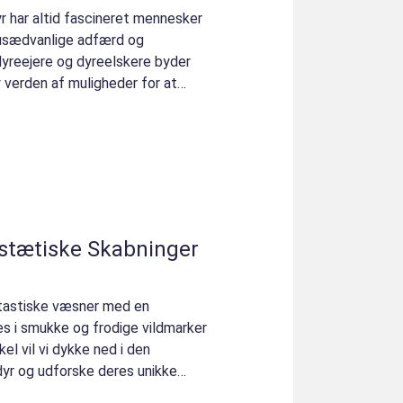
har altid fascineret mennesker
usædvanlige adfærd og
yreejere og dyreelskere byder
y verden af muligheder for at
estætiske Skabninger
antastiske væsner med en
s i smukke og frodige vildmarker
kel vil vi dykke ned i den
 dyr og udforske deres unikke