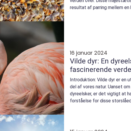
verden over. Disse majestæti
resultat af parring mellem en
som en v...
16 januar 2024
Vilde dyr: En dyreel
fascinerende verden
Introduktion: Vilde dyr er en
del af vores natur. Uanset om 
dyreelsker, er det vigtigt at
forståelse for disse storslåed
tage dig med på ...