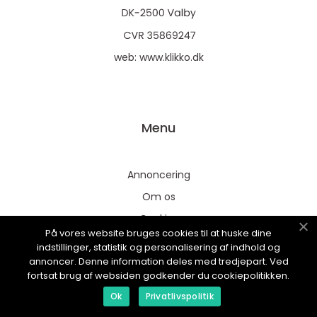
web:
www.klikko.dk
Menu
Annoncering
Om os
Cookies
På vores website bruges cookies til at huske dine
Kontakt os
indstillinger, statistik og personalisering af indhold og
annoncer. Denne information deles med tredjepart. Ved
Sitemap
fortsat brug af websiden godkender du cookiepolitikken.
Ok
Privatlivspolitik