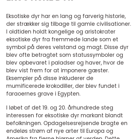
Eksotiske dyr har en lang og farverig historie,
der strækker sig tilbage til gamle civilisationer.
I oldtiden holdt kongelige og aristokrater
eksotiske dyr fra fremmede lande som et
symbol på deres velstand og magt. Disse dyr
blev ofte betragtet som statussymboler og
blev opbevaret i paladser og haver, hvor de
blev vist frem for at imponere gæster.
Eksempler på disse inkluderer de
mumificerede krokodiller, der blev fundet i
faraoernes grave i Egypten.
I løbet af det 19. og 20. århundrede steg
interessen for eksotiske dyr markant blandt
befolkningen. Opdagelsesrejsende bragte en
endeløs strøm af nye arter til Europa og
Amerika fra fjerne hjørner af verden. Dette