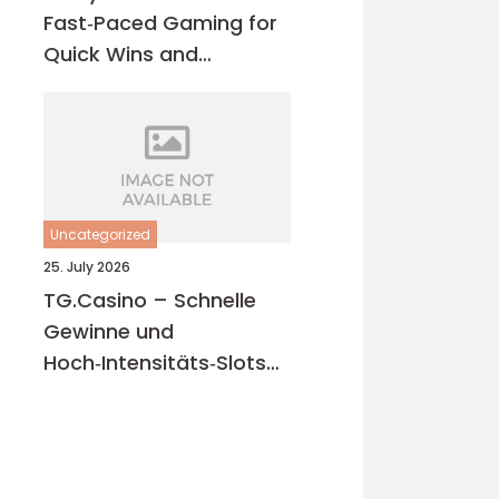
Fast‑Paced Gaming for
Quick Wins and
Lightning‑Fast Sessions
Uncategorized
25. July 2026
TG.Casino – Schnelle
Gewinne und
Hoch‑Intensitäts‑Slots
für schnelllebige Spieler