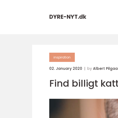
DYRE-NYT.
dk
inspiration
02. January 2020
by
Albert Pilga
Find billigt ka