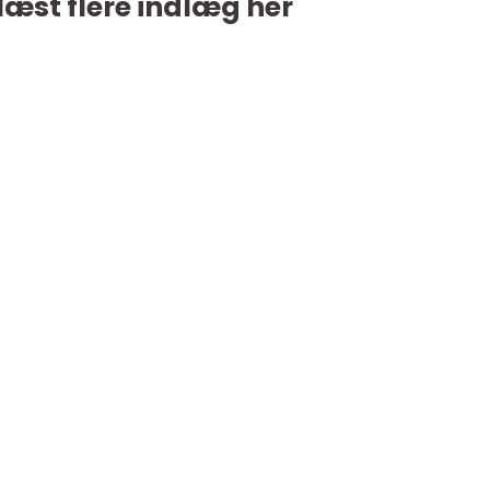
læst flere indlæg her