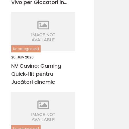
Vivo per Giocatori in
Fretta
Uncategorized
26. July 2026
NV Casino: Gaming
Quick‑Hit pentru
Jucători dinamic
Uncategorized