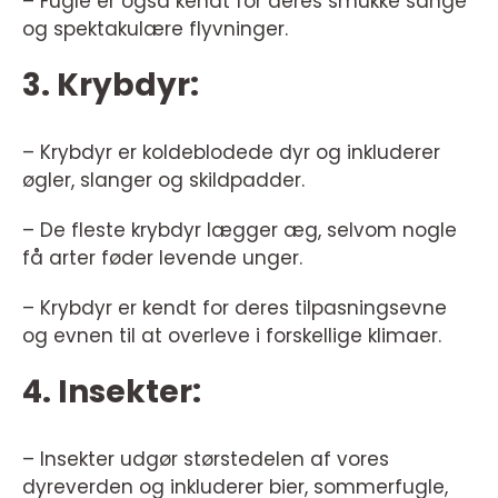
– Fugle er også kendt for deres smukke sange
og spektakulære flyvninger.
3. Krybdyr:
– Krybdyr er koldeblodede dyr og inkluderer
øgler, slanger og skildpadder.
– De fleste krybdyr lægger æg, selvom nogle
få arter føder levende unger.
– Krybdyr er kendt for deres tilpasningsevne
og evnen til at overleve i forskellige klimaer.
4. Insekter:
– Insekter udgør størstedelen af vores
dyreverden og inkluderer bier, sommerfugle,