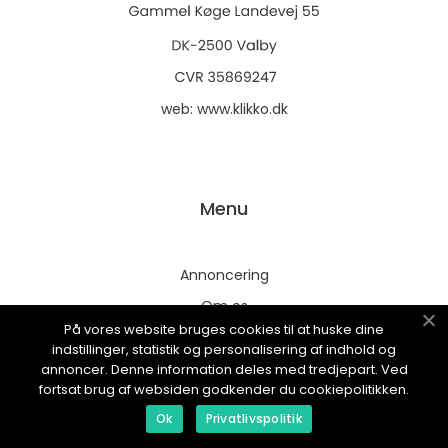
web:
www.klikko.dk
Menu
Annoncering
Om os
På vores website bruges cookies til at huske dine
Cookies
indstillinger, statistik og personalisering af indhold og
Kontakt os
annoncer. Denne information deles med tredjepart. Ved
fortsat brug af websiden godkender du cookiepolitikken.
Sitemap
Ok
Privatlivspolitik