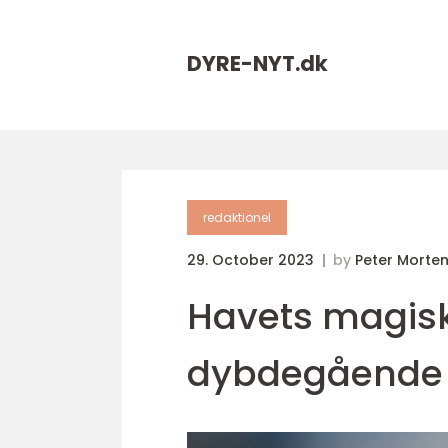
DYRE-NYT.
dk
redaktionel
29. October 2023
by
Peter Morte
Havets magisk
dybdegående 