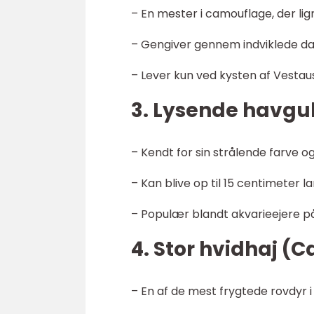
– En mester i camouflage, der l
– Gengiver gennem indviklede dan
– Lever kun ved kysten af Vestaus
3. Lysende havgu
– Kendt for sin strålende farve og
– Kan blive op til 15 centimeter l
– Populær blandt akvarieejere p
4. Stor hvidhaj (
– En af de mest frygtede rovdyr i