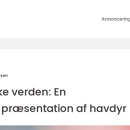
Annoncerin
nsen
e verden: En
præsentation af havdyr