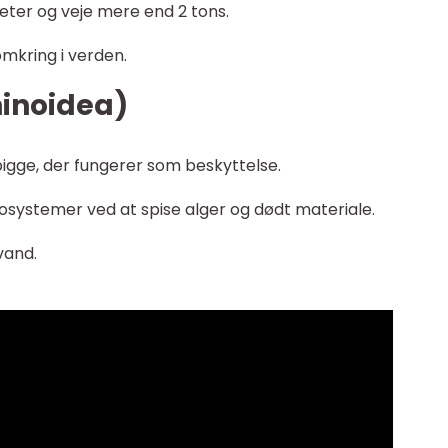
eter og veje mere end 2 tons.
mkring i verden.
hinoidea)
igge, der fungerer som beskyttelse.
 økosystemer ved at spise alger og dødt materiale.
vand.