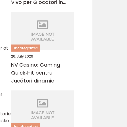
Vivo per Giocatori in
Fretta
r at
Uncategorized
26. July 2026
NV Casino: Gaming
Quick‑Hit pentru
Jucători dinamic
af
storie
tiske
Uncategorized