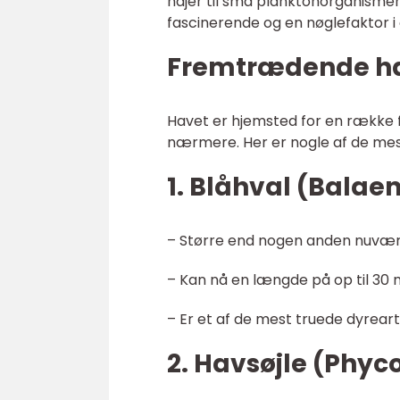
hajer til små planktonorganismer
fascinerende og en nøglefaktor i
Fremtrædende h
Havet er hjemsted for en række
nærmere. Her er nogle af de mest
1. Blåhval (Bala
– Større end nogen anden nuvær
– Kan nå en længde på op til 30 
– Er et af de mest truede dyrear
2. Havsøjle (Phy